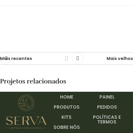
Mais recentes
Mais velhos
Projetos relacionados
HOME
PAINEL
Et vestibulum quis a suspendisse
Decor
PRODUTOS
PEDIDOS
KITS
POLÍTICAS E
TERMOS
SOBRE NÓS